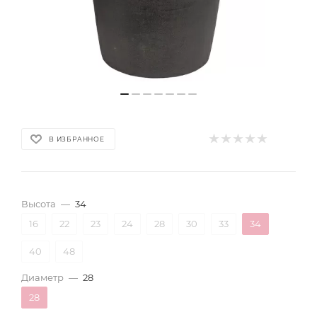
В ИЗБРАННОЕ
Высота
—
34
16
22
23
24
28
30
33
34
40
48
Диаметр
—
28
28