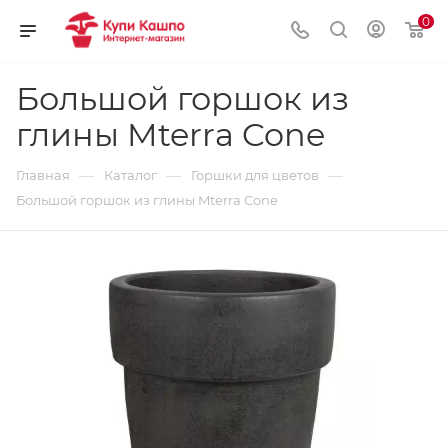
0
Большой горшок из
глины Mterra Cone
—
—
—
Главная
Каталог
Горшки для цветов
Большой горшок из глины Mterra Cone