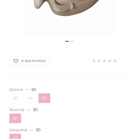
В ИЗБРАННОЕ
Длина
—
50
30
40
50
Высота
—
30
30
Ширина
—
30
30