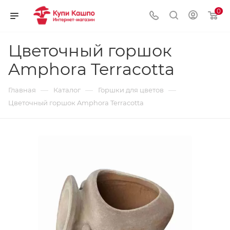
0
Цветочный горшок
Amphora Terracotta
—
—
—
Главная
Каталог
Горшки для цветов
Цветочный горшок Amphora Terracotta