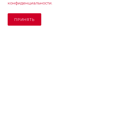
конфиденциальности.
ПОДПИСАТЬСЯ НА РАССЫЛКУ
ПРИНЯТЬ
ПОД ЗАКАЗ
8 (925) 065-66-65
order@kupikashpo.ru
©КупиКашпо 2017-2026