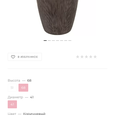
В ИЗБРАННОЕ
Высота
—
68
51
68
Диаметр
—
41
41
Цвет
—
Коричневый