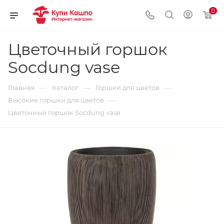
0
Цветочный горшок
Socdung vase
—
—
—
Главная
Каталог
Горшки для цветов
—
Высокие горшки для цветов
Цветочный горшок Socdung vase