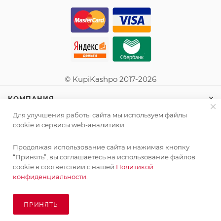
© KupiKashpo 2017-2026
КОМПАНИЯ
Для улучшения работы сайта мы используем файлы
ИНФОРМАЦИЯ
cookie и сервисы web-аналитики.
Продолжая использование сайта и нажимая кнопку
ПОМОЩЬ
“Принять”, вы соглашаетесь на использование файлов
cookie в соответствии с нашей
Политикой
конфиденциальности.
ПОДПИСАТЬСЯ НА РАССЫЛКУ
ПРИНЯТЬ
ПОД ЗАКАЗ