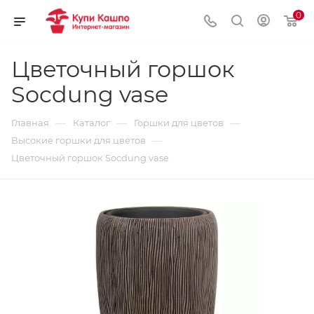
0
Цветочный горшок
Socdung vase
—
—
—
Главная
Каталог
Горшки для цветов
—
Высокие горшки для цветов
Цветочный горшок Socdung vase