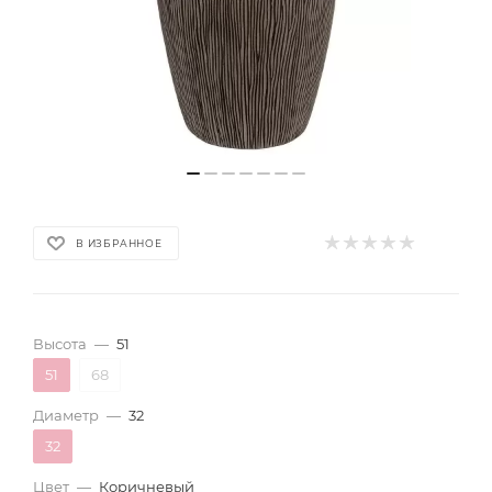
В ИЗБРАННОЕ
Высота
—
51
51
68
Диаметр
—
32
32
Цвет
—
Коричневый