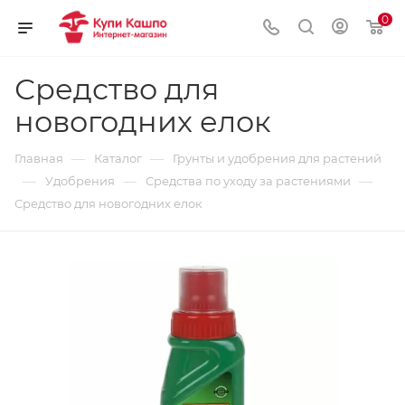
0
Средство для
новогодних елок
—
—
Главная
Каталог
Грунты и удобрения для растений
—
—
—
Удобрения
Средства по уходу за растениями
Средство для новогодних елок