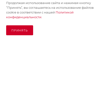
Продолжая использование сайта и нажимая кнопку
ПОМОЩЬ
“Принять”, вы соглашаетесь на использование файлов
cookie в соответствии с нашей
Политикой
конфиденциальности.
ПОДПИСАТЬСЯ НА РАССЫЛКУ
ПРИНЯТЬ
В КОРЗИНУ
8 (925) 065-66-65
order@kupikashpo.ru
©КупиКашпо 2017-2026