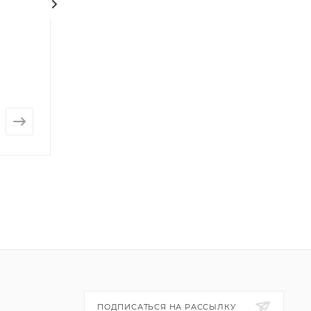
Пальма искусственная
Монстера
искусственная
Нет в наличии
Есть в наличии: 
от
5 508 руб.
от
1 611 руб.
ПОДПИСАТЬСЯ НА РАССЫЛКУ