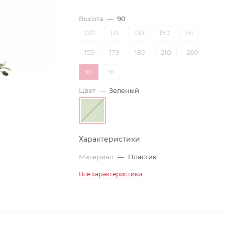
Высота
—
90
120
121
130
150
151
155
179
180
210
260
90
91
Цвет
—
Зеленый
Характеристики
Материал
—
Пластик
Все характеристики