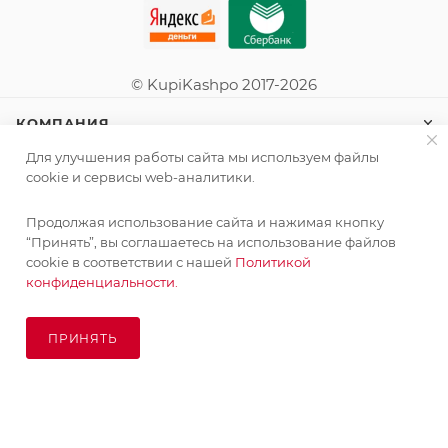
© KupiKashpo 2017-2026
КОМПАНИЯ
Для улучшения работы сайта мы используем файлы
ИНФОРМАЦИЯ
cookie и сервисы web-аналитики.
Продолжая использование сайта и нажимая кнопку
ПОМОЩЬ
“Принять”, вы соглашаетесь на использование файлов
cookie в соответствии с нашей
Политикой
конфиденциальности.
ПОДПИСАТЬСЯ НА РАССЫЛКУ
ПРИНЯТЬ
ПОД ЗАКАЗ
8 (925) 065-66-65
order@kupikashpo.ru