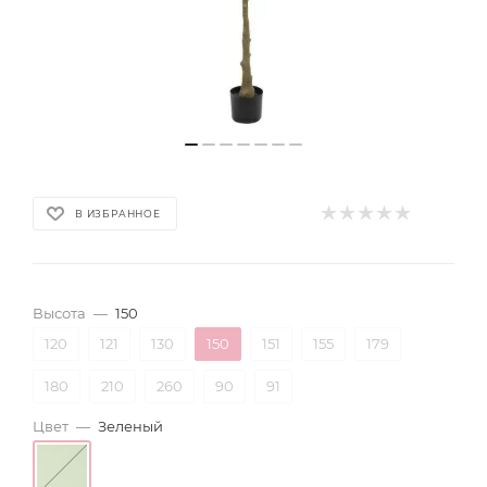
В ИЗБРАННОЕ
Высота
—
150
120
121
130
150
151
155
179
180
210
260
90
91
Цвет
—
Зеленый