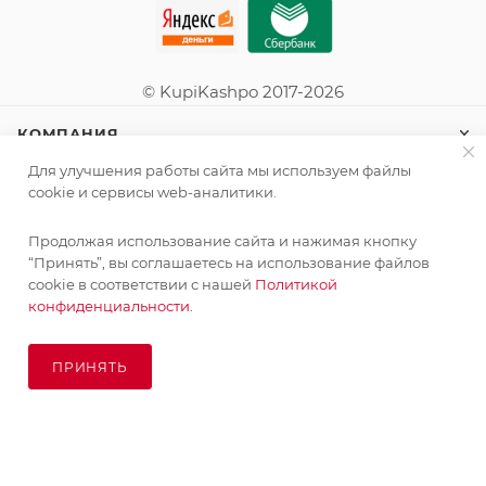
© KupiKashpo 2017-2026
КОМПАНИЯ
Для улучшения работы сайта мы используем файлы
ИНФОРМАЦИЯ
cookie и сервисы web-аналитики.
Продолжая использование сайта и нажимая кнопку
ПОМОЩЬ
“Принять”, вы соглашаетесь на использование файлов
cookie в соответствии с нашей
Политикой
конфиденциальности.
ПОДПИСАТЬСЯ НА РАССЫЛКУ
ПРИНЯТЬ
ПОД ЗАКАЗ
8 (925) 065-66-65
order@kupikashpo.ru