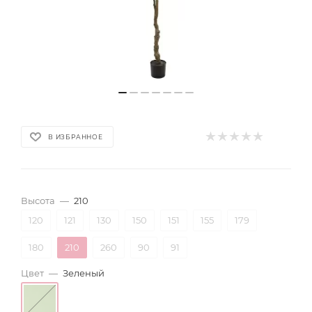
В ИЗБРАННОЕ
Высота
—
210
120
121
130
150
151
155
179
180
210
260
90
91
Цвет
—
Зеленый