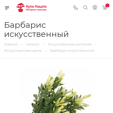
0
Барбарис
искусственный
—
—
—
Главная
Каталог
Искусственные растения
—
Искусственные цветы
Барбарис искусственный