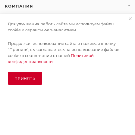
КОМПАНИЯ
ИНФОРМАЦИЯ
Для улучшения работы сайта мы используем файлы
cookie и сервисы web-аналитики.
ПОМОЩЬ
Продолжая использование сайта и нажимая кнопку
“Принять”, вы соглашаетесь на использование файлов
cookie в соответствии с нашей
Политикой
конфиденциальности.
ПОДПИСАТЬСЯ НА РАССЫЛКУ
ПРИНЯТЬ
ПОД ЗАКАЗ
8 (925) 065-66-65
order@kupikashpo.ru