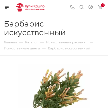
0
Барбарис
искусственный
—
—
—
Главная
Каталог
Искусственные растения
—
Искусственные цветы
Барбарис искусственный