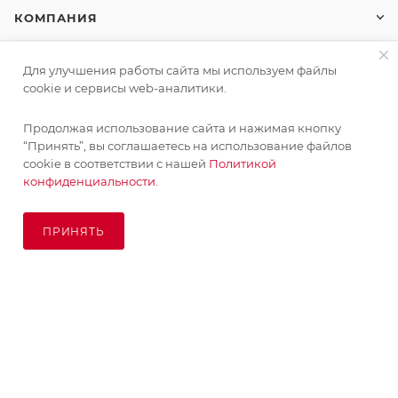
КОМПАНИЯ
ИНФОРМАЦИЯ
Для улучшения работы сайта мы используем файлы
cookie и сервисы web-аналитики.
ПОМОЩЬ
Продолжая использование сайта и нажимая кнопку
“Принять”, вы соглашаетесь на использование файлов
cookie в соответствии с нашей
Политикой
конфиденциальности.
ПОДПИСАТЬСЯ НА РАССЫЛКУ
ПРИНЯТЬ
ПОД ЗАКАЗ
8 (925) 065-66-65
order@kupikashpo.ru