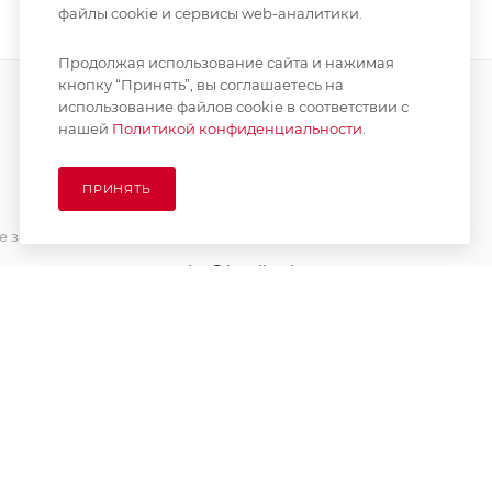
файлы cookie и сервисы web-аналитики.
Продолжая использование сайта и нажимая
кнопку “Принять”, вы соглашаетесь на
использование файлов cookie в соответствии с
нашей
Политикой конфиденциальности.
ПОДПИСАТЬСЯ НА РАССЫЛКУ
ПРИНЯТЬ
8 (925) 065-66-65
 заказа
order@kupikashpo.ru
зврат
ет