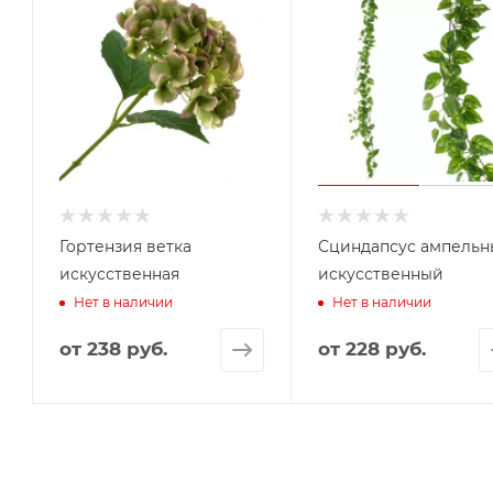
Гортензия ветка
Сциндапсус ампель
искусственная
искусственный
Нет в наличии
Нет в наличии
от
238 руб.
от
228 руб.