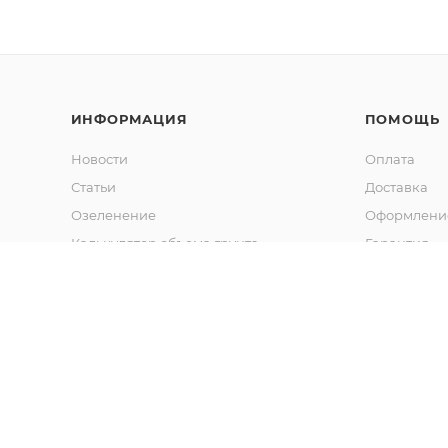
ИНФОРМАЦИЯ
ПОМОЩЬ
Новости
Оплата
Статьи
Доставка
Озеленение
Оформление
Калькулятор объема грунта
Гарантия
Обмен и во
Вопрос-отв