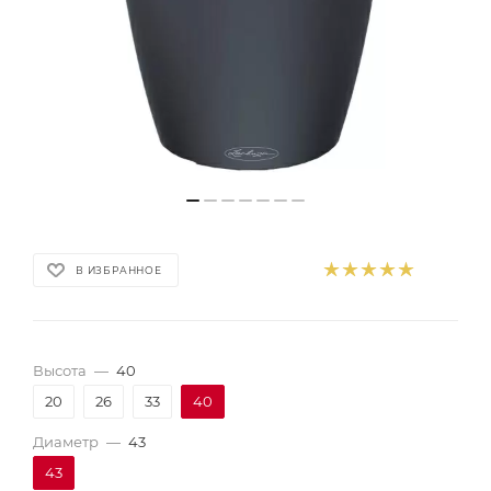
В ИЗБРАННОЕ
Высота
—
40
20
26
33
40
Диаметр
—
43
43