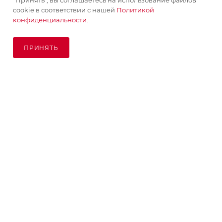
“Принять”, вы соглашаетесь на использование файлов
cookie в соответствии с нашей
Политикой
конфиденциальности.
ПРИНЯТЬ
ПОД ЗАКАЗ
© KupiKashpo 2017-2026
КОМПАНИЯ
ИНФОРМАЦИЯ
ПОМОЩЬ
ПОДПИСАТЬСЯ НА РАССЫЛКУ