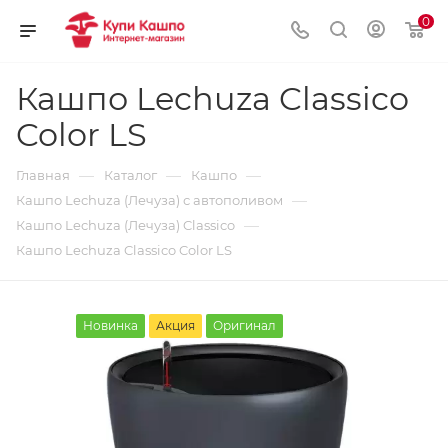
0
Кашпо Lechuza Classico
Color LS
—
—
—
Главная
Каталог
Кашпо
—
Кашпо Lechuza (Лечуза) с автополивом
—
Кашпо Lechuza (Лечуза) Classico
Кашпо Lechuza Classico Color LS
Новинка
Акция
Оригинал