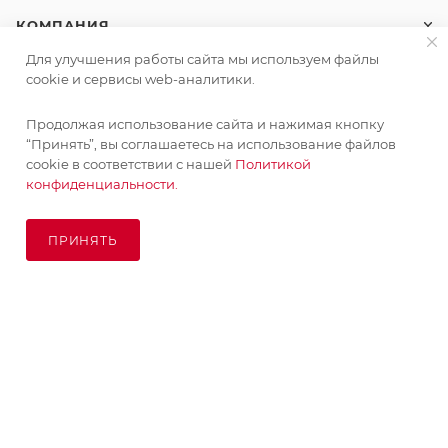
КОМПАНИЯ
Для улучшения работы сайта мы используем файлы
ИНФОРМАЦИЯ
cookie и сервисы web-аналитики.
Продолжая использование сайта и нажимая кнопку
ПОМОЩЬ
“Принять”, вы соглашаетесь на использование файлов
cookie в соответствии с нашей
Политикой
конфиденциальности.
ПОДПИСАТЬСЯ НА РАССЫЛКУ
ПРИНЯТЬ
ПОД ЗАКАЗ
8 (925) 065-66-65
order@kupikashpo.ru