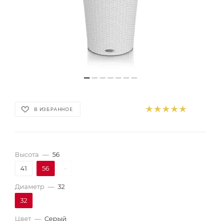
В ИЗБРАННОЕ
Высота
—
56
41
56
-
Диаметр
—
32
32
Цвет
—
Серый