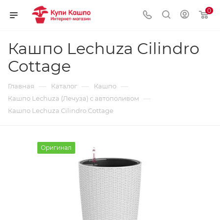
0
Кашпо Lechuza Cilindro
Cottage
—
—
—
Главная
Каталог
Кашпо
—
Кашпо Lechuza (Лечуза) с автополивом
Кашпо Lechuza Cilindro Cottage
Оригинал