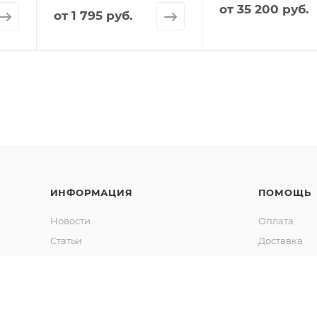
от
35 200 руб.
от
1 795 руб.
ИНФОРМАЦИЯ
ПОМОЩЬ
Новости
Оплата
Статьи
Доставка
Озеленение
Оформление
Калькулятор объема грунта
Гарантия
Обмен и во