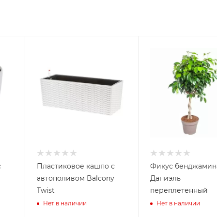
с
Пластиковое кашпо с
Фикус бенджамин
автополивом Balcony
Даниэль
Twist
переплетенный
Нет в наличии
Нет в наличии