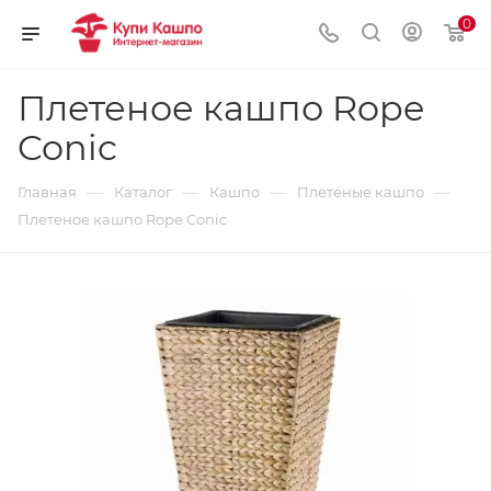
0
Плетеное кашпо Rope
Conic
—
—
—
—
Главная
Каталог
Кашпо
Плетеные кашпо
Плетеное кашпо Rope Conic