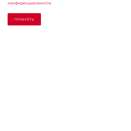
конфиденциальности.
ПОДПИСАТЬСЯ НА РАССЫЛКУ
ПРИНЯТЬ
ПОД ЗАКАЗ
8 (925) 065-66-65
order@kupikashpo.ru
©КупиКашпо 2017-2026