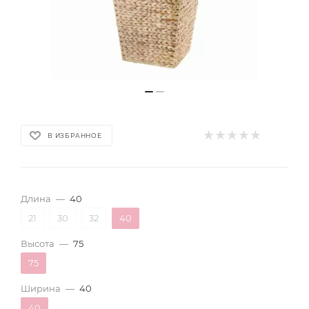
В ИЗБРАННОЕ
Длина
—
40
21
30
32
40
Высота
—
75
75
Ширина
—
40
40