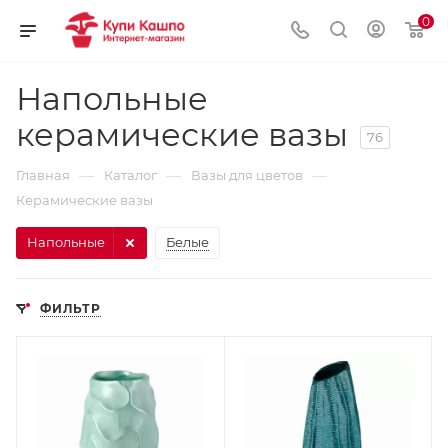
0
Напольные
керамические вазы
76
—
—
—
Главная
Каталог
Вазы для цветов
Керамические вазы
Напольные
Белые
ФИЛЬТР