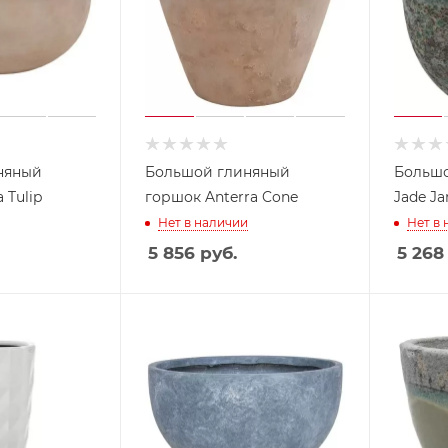
няный
Большой глиняный
Большо
 Tulip
горшок Anterra Cone
Jade J
Нет в наличии
Нет в
5 856
руб.
5 268