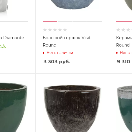
a Diamante
Большой горшок Visit
Керами
Round
Round
: 8
Нет в наличии
Нет в
.
3 303
руб.
9 310