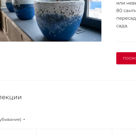
или нев
80 сант
пересад
сада.
ПОСМ
лекции
(убывание)