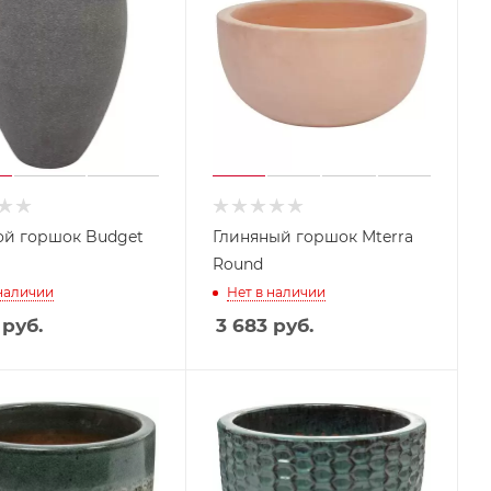
й горшок Budget
Глиняный горшок Mterra
Round
 наличии
Нет в наличии
руб.
3 683
руб.