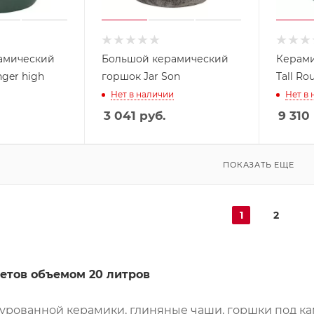
амический
Большой керамический
Керами
ger high
горшок Jar Son
Tall Ro
Нет в наличии
Нет в
3 041
руб.
9 310
ПОКАЗАТЬ ЕЩЕ
1
2
етов объемом 20 литров
зурованной керамики, глиняные чаши, горшки под ка