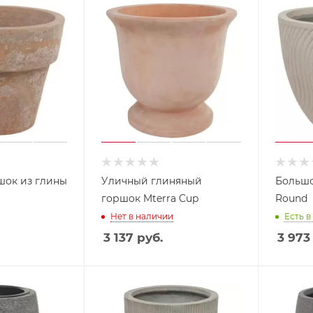
шок из глины
Уличный глиняный
Большо
горшок Mterra Cup
Round
Нет в наличии
Есть в
3 137
руб.
3 973