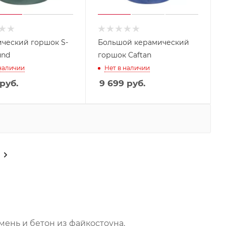
ческий горшок S-
Большой керамический
und
горшок Caftan
 наличии
Нет в наличии
руб.
9 699
руб.
мень и бетон из файкостоуна.