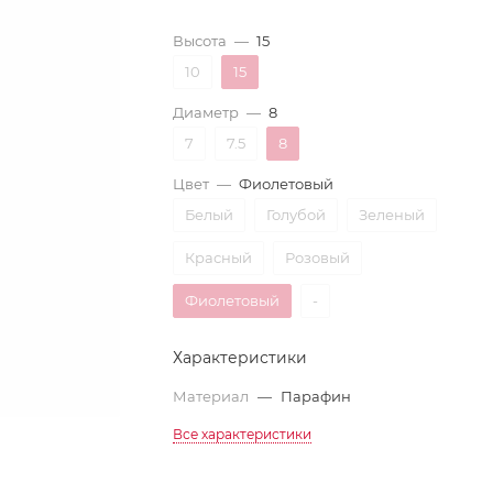
Высота
—
15
10
15
Диаметр
—
8
7
7.5
8
Цвет
—
Фиолетовый
Белый
Голубой
Зеленый
Красный
Розовый
Фиолетовый
-
Характеристики
Материал
—
Парафин
Все характеристики