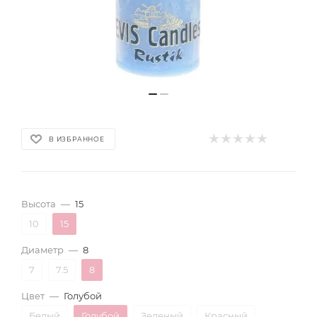
В ИЗБРАННОЕ
Высота
—
15
10
15
Диаметр
—
8
7
7.5
8
Цвет
—
Голубой
Белый
Голубой
Зеленый
Красный