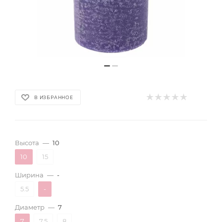
В ИЗБРАННОЕ
Высота
—
10
10
15
Ширина
—
-
5.5
-
Диаметр
—
7
7
7.5
8