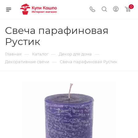
0
Свеча парафиновая
Рустик
—
—
—
Главная
Каталог
Декор для дома
—
Декоративные свечи
Свеча парафиновая Рустик