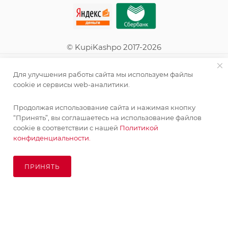
© KupiKashpo 2017-2026
КОМПАНИЯ
Для улучшения работы сайта мы используем файлы
cookie и сервисы web-аналитики.
ИНФОРМАЦИЯ
Продолжая использование сайта и нажимая кнопку
“Принять”, вы соглашаетесь на использование файлов
ПОМОЩЬ
cookie в соответствии с нашей
Политикой
конфиденциальности.
ПОДПИСАТЬСЯ НА РАССЫЛКУ
ПРИНЯТЬ
ПОД ЗАКАЗ
8 (925) 065-66-65
order@kupikashpo.ru