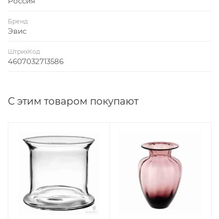
Россия
Бренд
Эвис
ШтрихКод
4607032713586
С этим товаром покупают