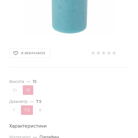
В ИЗБРАННОЕ
Высота
—
15
10
15
Диаметр
—
7.5
7
7.5
8
Характеристики
Материал
—
Парафин