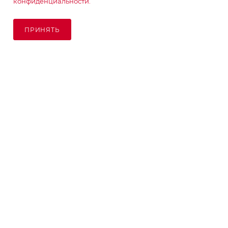
конфиденциальности.
ПОДПИСАТЬСЯ НА РАССЫЛКУ
ПРИНЯТЬ
8 (925) 065-66-65
order@kupikashpo.ru
©КупиКашпо 2017-2026