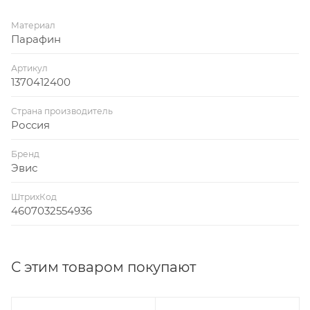
Материал
Парафин
Артикул
1370412400
Страна производитель
Россия
Бренд
Эвис
ШтрихКод
4607032554936
С этим товаром покупают