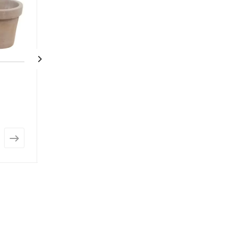
Керамическое кашпо
Поддон террак
терракота Кантри
Нет в наличии
Нет в наличии
от
581 руб.
от
44 руб.