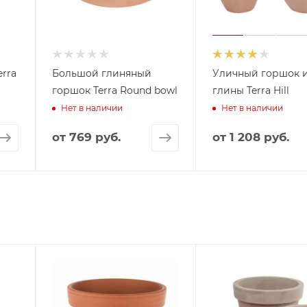
rra
Большой глиняный
Уличный горшок 
горшок Terra Round bowl
глины Terra Hill
Нет в наличии
Нет в наличии
от
769 руб.
от
1 208 руб.