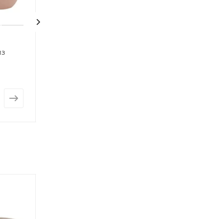
из
Горшок из глины Jar
Большой глин
round
горшок Mterra T
Нет в наличии
Есть в наличии: 
от
1 477 руб.
от
1 003 руб.