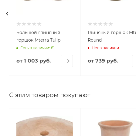
Большой глиняный
Глиняный горшок Mte
горшок Mterra Tulip
Round
Есть в наличии: 81
Нет в наличии
от
1 003 руб.
от
739 руб.
С этим товаром покупают