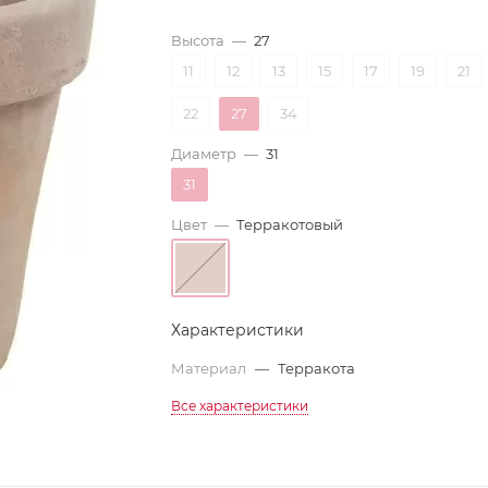
Высота
—
27
11
12
13
15
17
19
21
22
27
34
Диаметр
—
31
31
Цвет
—
Терракотовый
Характеристики
Материал
—
Терракота
Все характеристики