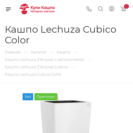
0
Кашпо Lechuza Cubico
Color
—
—
—
Главная
Каталог
Кашпо
—
Кашпо Lechuza (Лечуза) с автополивом
—
Кашпо Lechuza (Лечуза) Cubico
Кашпо Lechuza Cubico Color
Хит
Оригинал