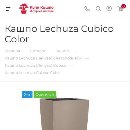
0
Кашпо Lechuza Cubico
Color
—
—
—
Главная
Каталог
Кашпо
—
Кашпо Lechuza (Лечуза) с автополивом
—
Кашпо Lechuza (Лечуза) Cubico
Кашпо Lechuza Cubico Color
Хит
Оригинал