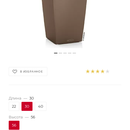
В ИЗБРАННОЕ
Длина
—
30
22
30
40
Высота
—
56
56