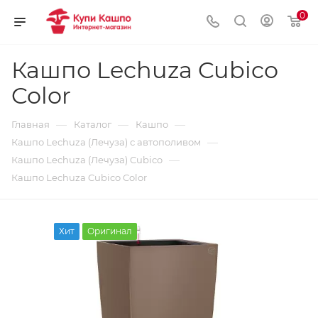
0
Кашпо Lechuza Cubico
Color
—
—
—
Главная
Каталог
Кашпо
—
Кашпо Lechuza (Лечуза) с автополивом
—
Кашпо Lechuza (Лечуза) Cubico
Кашпо Lechuza Cubico Color
Хит
Оригинал