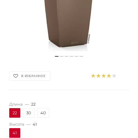
В ИЗБРАННОЕ
Длина
—
22
22
30
40
Высота
—
41
41