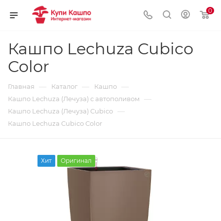
0
Кашпо Lechuza Cubico
Color
—
—
—
Главная
Каталог
Кашпо
—
Кашпо Lechuza (Лечуза) с автополивом
—
Кашпо Lechuza (Лечуза) Cubico
Кашпо Lechuza Cubico Color
Хит
Оригинал