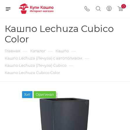
0
Кашпо Lechuza Cubico
Color
—
—
—
Главная
Каталог
Кашпо
—
Кашпо Lechuza (Лечуза) с автополивом
—
Кашпо Lechuza (Лечуза) Cubico
Кашпо Lechuza Cubico Color
Хит
Оригинал