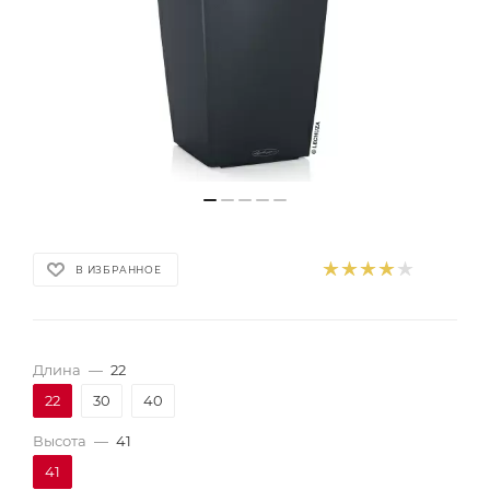
В ИЗБРАННОЕ
Длина
—
22
22
30
40
Высота
—
41
41