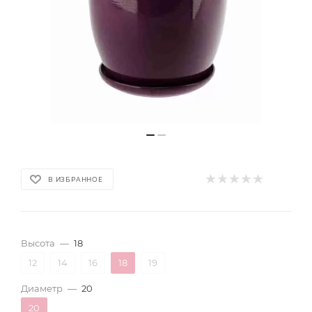
В ИЗБРАННОЕ
Высота
—
18
12
14
16
18
19
Диаметр
—
20
20