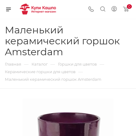
0
Маленький
керамический горшок
Amsterdam
—
—
—
Главная
Каталог
Горшки для цветов
—
Керамические горшки для цветов
Маленький керамический горшок Amsterdam