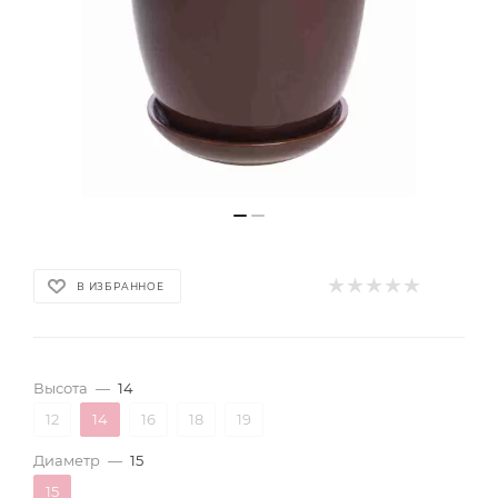
В ИЗБРАННОЕ
Высота
—
14
12
14
16
18
19
Диаметр
—
15
15