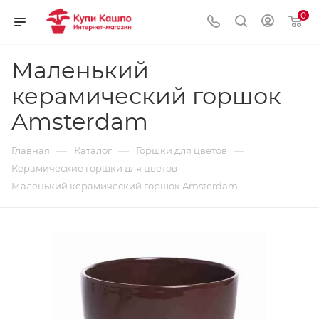
0
Маленький
керамический горшок
Amsterdam
—
—
—
Главная
Каталог
Горшки для цветов
—
Керамические горшки для цветов
Маленький керамический горшок Amsterdam