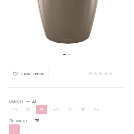
В ИЗБРАННОЕ
Высота
—
33
20
26
33
40
47
56
64
Диаметр
—
35
35