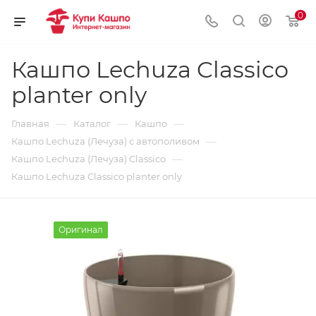
0
Кашпо Lechuza Classico
planter only
—
—
—
Главная
Каталог
Кашпо
—
Кашпо Lechuza (Лечуза) с автополивом
—
Кашпо Lechuza (Лечуза) Classico
Кашпо Lechuza Classico planter only
Оригинал