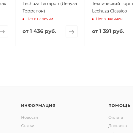
ках
Lechuza Terrapon (Лечуза
Технический гор
Террапон)
Lechuza Classico
Нет в наличии
Нет в наличии
от
1 436 руб.
от
1 391 руб.
ИНФОРМАЦИЯ
ПОМОЩЬ
Новости
Оплата
Статьи
Доставка