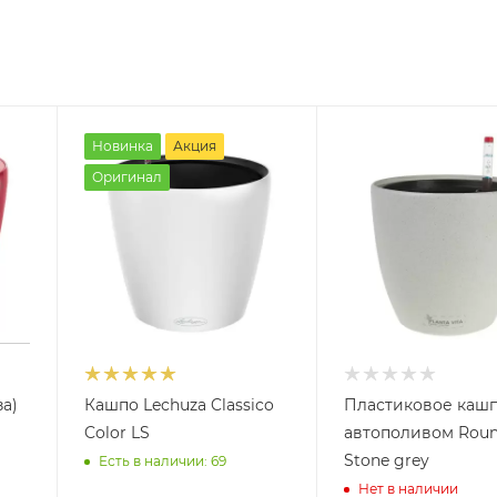
Новинка
Акция
Оригинал
а)
Кашпо Lechuza Classico
Пластиковое кашп
Color LS
автополивом Rou
Stone grey
Есть в наличии: 69
Нет в наличии