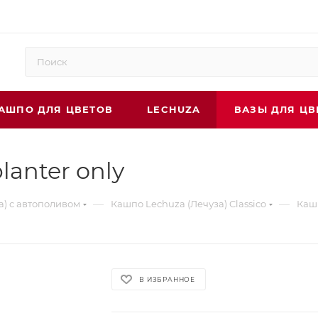
АШПО ДЛЯ ЦВЕТОВ
LECHUZA
ВАЗЫ ДЛЯ ЦВ
lanter only
—
—
а) с автополивом
Кашпо Lechuza (Лечуза) Classico
Кашп
В ИЗБРАННОЕ