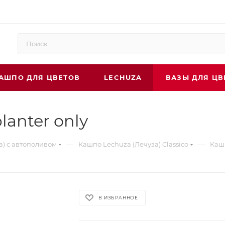
АШПО ДЛЯ ЦВЕТОВ
LECHUZA
ВАЗЫ ДЛЯ ЦВ
lanter only
—
—
а) с автополивом
Кашпо Lechuza (Лечуза) Classico
Кашп
В ИЗБРАННОЕ