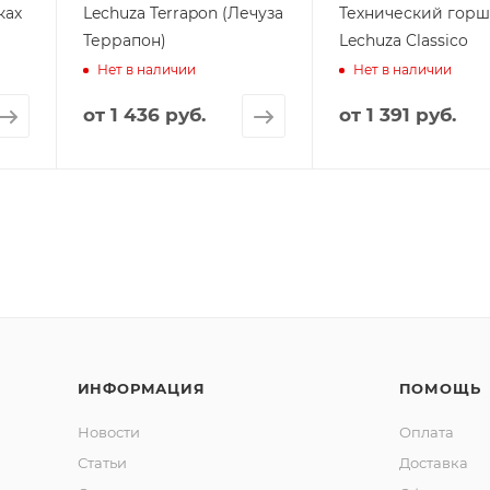
ках
Lechuza Terrapon (Лечуза
Технический гор
Террапон)
Lechuza Classico
Нет в наличии
Нет в наличии
от
1 436 руб.
от
1 391 руб.
ИНФОРМАЦИЯ
ПОМОЩЬ
Новости
Оплата
Статьи
Доставка