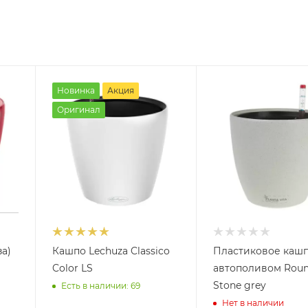
Новинка
Акция
Оригинал
а)
Кашпо Lechuza Classico
Пластиковое кашп
Color LS
автополивом Rou
Stone grey
Есть в наличии: 69
Нет в наличии