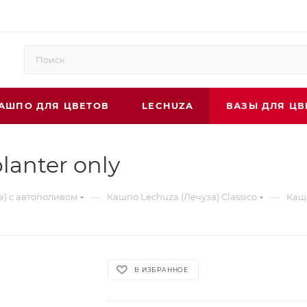
АШПО ДЛЯ ЦВЕТОВ
LECHUZA
ВАЗЫ ДЛЯ ЦВ
lanter only
—
—
а) с автополивом
Кашпо Lechuza (Лечуза) Classico
Кашп
В ИЗБРАННОЕ