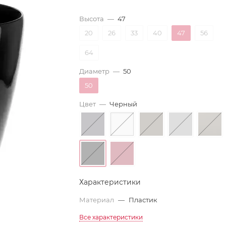
Высота
—
47
20
26
33
40
47
56
64
Диаметр
—
50
50
Цвет
—
Черный
Характеристики
Материал
—
Пластик
Все характеристики