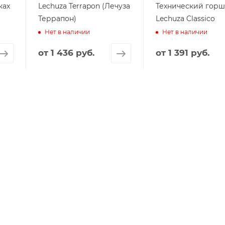
ках
Lechuza Terrapon (Лечуза
Технический гор
Террапон)
Lechuza Classico
Нет в наличии
Нет в наличии
от
1 436 руб.
от
1 391 руб.
ИНФОРМАЦИЯ
ПОМОЩЬ
Новости
Оплата
Статьи
Доставка