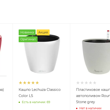
Новинка
Акция
Оригинал
а)
Кашпо Lechuza Classico
Пластиковое кашп
Color LS
автополивом Rou
Stone grey
Есть в наличии: 69
Нет в наличии