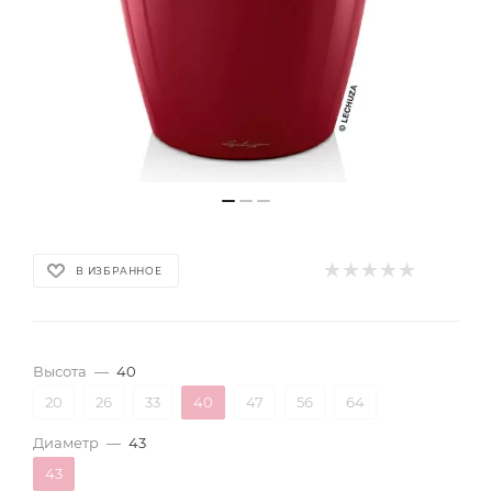
В ИЗБРАННОЕ
Высота
—
40
20
26
33
40
47
56
64
Диаметр
—
43
43