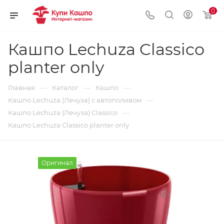
0
Кашпо Lechuza Classico
planter only
—
—
—
Главная
Каталог
Кашпо
—
Кашпо Lechuza (Лечуза) с автополивом
—
Кашпо Lechuza (Лечуза) Classico
Кашпо Lechuza Classico planter only
Оригинал