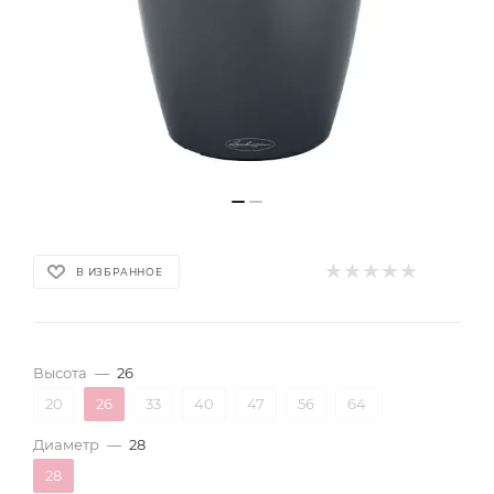
В ИЗБРАННОЕ
Высота
—
26
20
26
33
40
47
56
64
Диаметр
—
28
28