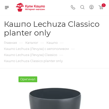
0
Кашпо Lechuza Classico
planter only
—
—
—
Главная
Каталог
Кашпо
—
Кашпо Lechuza (Лечуза) с автополивом
—
Кашпо Lechuza (Лечуза) Classico
Кашпо Lechuza Classico planter only
Оригинал