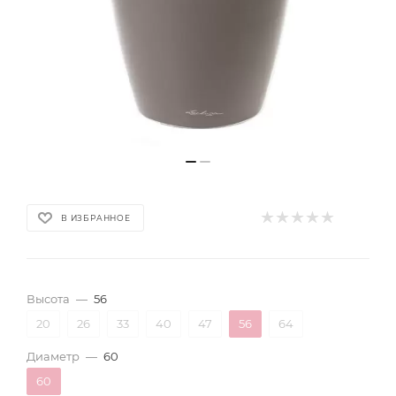
В ИЗБРАННОЕ
Высота
—
56
20
26
33
40
47
56
64
Диаметр
—
60
60