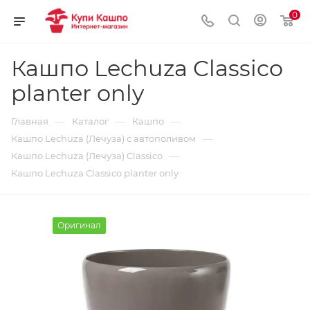
0
Кашпо Lechuza Classico
planter only
—
—
—
Главная
Каталог
Кашпо
—
Кашпо Lechuza (Лечуза) с автополивом
—
Кашпо Lechuza (Лечуза) Classico
Кашпо Lechuza Classico planter only
Оригинал