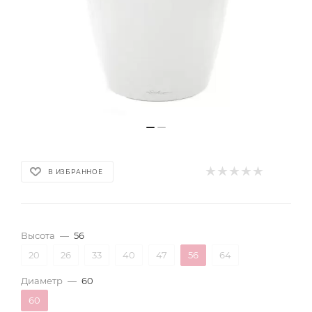
В ИЗБРАННОЕ
Высота
—
56
20
26
33
40
47
56
64
Диаметр
—
60
60