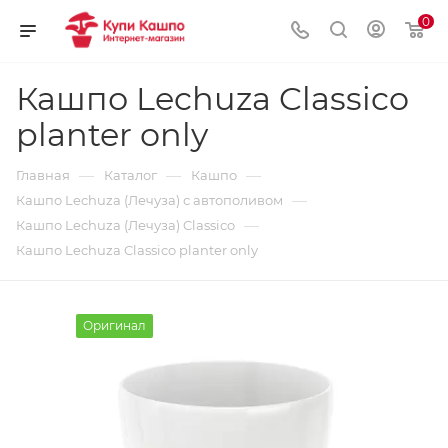
0
Кашпо Lechuza Classico
planter only
—
—
—
Главная
Каталог
Кашпо
—
Кашпо Lechuza (Лечуза) с автополивом
—
Кашпо Lechuza (Лечуза) Classico
Кашпо Lechuza Classico planter only
Оригинал